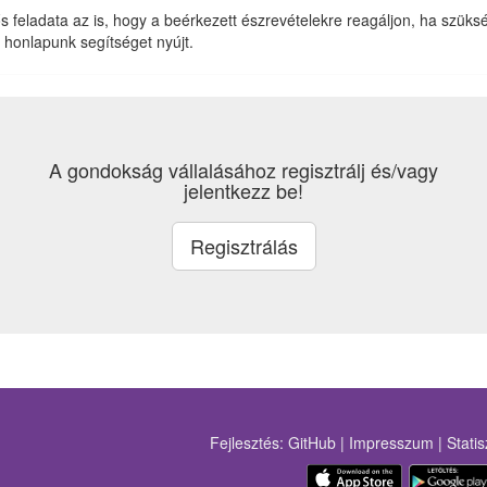
ős feladata az is, hogy a beérkezett észrevételekre reagáljon, ha szüks
 honlapunk segítséget nyújt.
A gondokság vállalásához regisztrálj és/vagy
jelentkezz be!
Regisztrálás
Fejlesztés:
GitHub
|
Impresszum
|
Statis