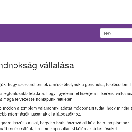
dnokság vállalása
jük, hogy szeretnél ennek a misézőhelynek a gondnoka, felelőse lenni.
ős legfontosabb feladata, hogy figyelemmel kísérje a miserend változás
át maga felvezesse honlapunk felületén.
ó módon a templom valamennyi adatát módosítani tudja, hogy mindig 
sebb információk jussanak el a látogatókhoz.
gedre leszünk azzal, hogy ha bárki észrevételt küld be a templomhoz,
mailben értesítünk, ha nem kapcsoltad ki külön az értesítéseket.