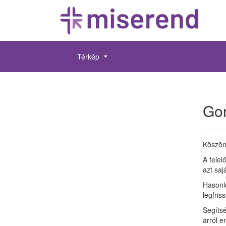
Térkép
Gon
Köszön
A felel
azt saj
Hasonl
legfris
Segítsé
arról e