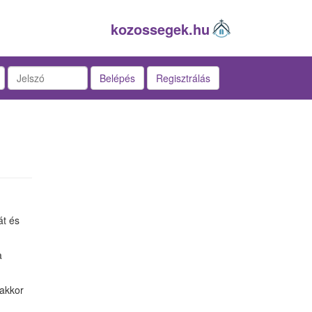
kozossegek.hu
Belépés
Regisztrálás
át és
a
 akkor