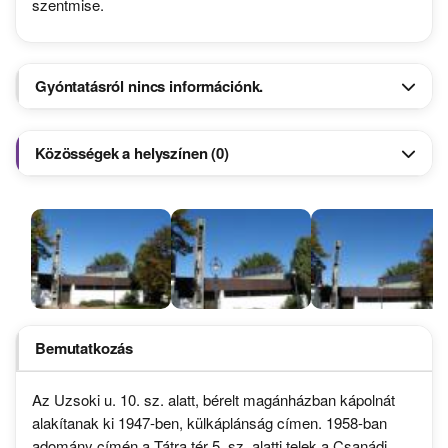
szentmise.
Gyóntatásról nincs információnk.
Közösségek a helyszínen (0)
Bemutatkozás
Az Uzsoki u. 10. sz. alatt, bérelt magánházban kápolnát
alakítanak ki 1947-ben, külkáplánság címen. 1958-ban
adomány címén a Tátra tér 5. sz. alatti telek a Csanádi