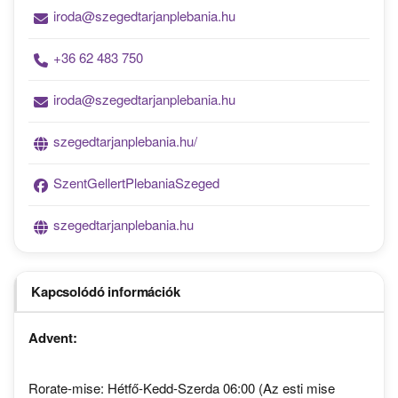
iroda@szegedtarjanplebania.hu
+36 62 483 750
iroda@szegedtarjanplebania.hu
szegedtarjanplebania.hu/
SzentGellertPlebaniaSzeged
szegedtarjanplebania.hu
Kapcsolódó információk
Advent:
Rorate-mise: Hétfő-Kedd-Szerda 06:00 (Az esti mise