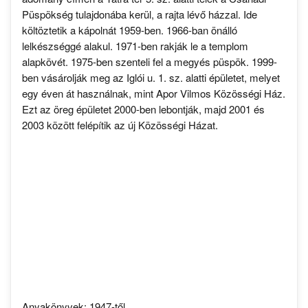
Püspökség tulajdonába kerül, a rajta lévő házzal. Ide
költöztetik a kápolnát 1959-ben. 1966-ban önálló
lelkészséggé alakul. 1971-ben rakják le a templom
alapkövét. 1975-ben szenteli fel a megyés püspök. 1999-
ben vásárolják meg az Iglói u. 1. sz. alatti épületet, melyet
egy éven át használnak, mint Apor Vilmos Közösségi Ház.
Ezt az öreg épületet 2000-ben lebontják, majd 2001 és
2003 között felépítik az új Közösségi Házat.
Anyakönyvek: 1947-től