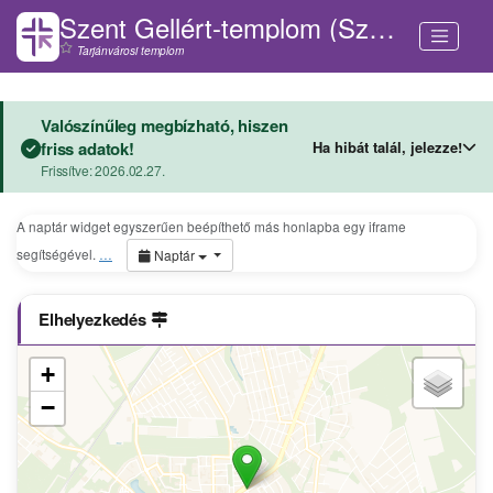
Szent Gellért-templom (Szeged)
Tarjánvárosi templom
Valószínűleg megbízható, hiszen
Ha hibát talál, jelezze!
friss adatok!
Frissítve: 2026.02.27.
A naptár widget egyszerűen beépíthető más honlapba egy iframe
segítségével.
…
Naptár
Elhelyezkedés
+
−