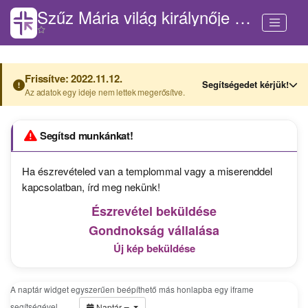
Szűz Mária világ királynője templom (Zalabaksa)
Frissítve: 2022.11.12.
Segítségedet kérjük!
Az adatok egy ideje nem lettek megerősítve.
Segítsd munkánkat!
Ha észrevételed van a templommal vagy a miserenddel
kapcsolatban, írd meg nekünk!
Észrevétel beküldése
Gondnokság vállalása
Új kép beküldése
A naptár widget egyszerűen beépíthető más honlapba egy iframe
segítségével.
…
Naptár