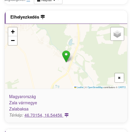
Elhelyezkedés
+
−
Leaflet
|
©
OpenStreetMap
contributors ©
CARTO
Magyarország
Zala vármegye
Zalabaksa
Térkép:
46.70154, 16.54456