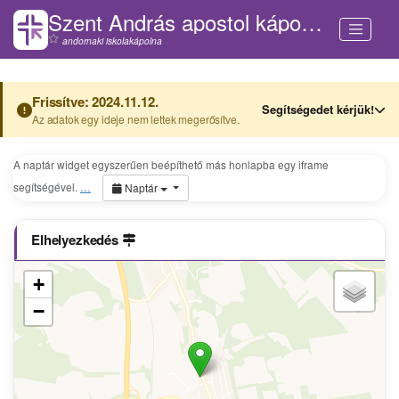
Szent András apostol kápolna (Andornaktálya)
andornaki iskolakápolna
Frissítve: 2024.11.12.
Segítségedet kérjük!
Az adatok egy ideje nem lettek megerősítve.
A naptár widget egyszerűen beépíthető más honlapba egy iframe
segítségével.
…
Naptár
Elhelyezkedés
+
−