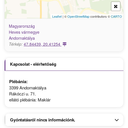
Leaflet
| ©
OpenStreetMap
contributors ©
CARTO
Magyarország
Heves vármegye
Andornaktálya
Térkép:
47.84439, 20.41254
Kapcsolat - elérhetőség
Plébánia:
3399 Andornaktálya
Rákóczi u. 71.
ellátó plébánia: Maklár
Gyóntatásról nincs információnk.