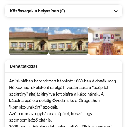
Közösségek a helyszínen (0)
Bemutatkozás
Az iskolában berendezett kápolnát 1860-ban áldották meg.
Hétköznap iskolaként szolgált, vasárnapra a "beépített
szekrény" ajtaját kinyitva lett oltára a kápolnának. A
kápolna épülete sokáig Óvoda-Iskola-Öregotthon
"komplexumként" szolgált.
Azóta már az egyházé az épület, készült egy
szembemiséző oltár is.
2006-ban az iskolapadok helyett elkészültek a templomi