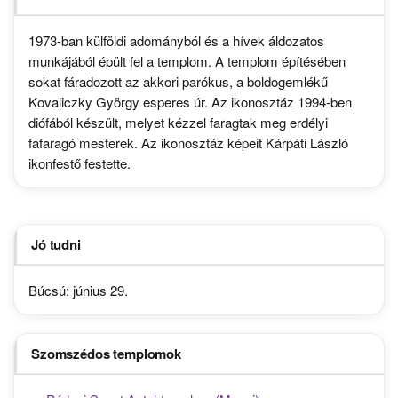
1973-ban külföldi adományból és a hívek áldozatos
munkájából épült fel a templom. A templom építésében
sokat fáradozott az akkori parókus, a boldogemlékű
Kovaliczky György esperes úr. Az ikonosztáz 1994-ben
diófából készült, melyet kézzel faragtak meg erdélyi
fafaragó mesterek. Az ikonosztáz képeit Kárpáti László
ikonfestő festette.
Jó tudni
Búcsú: június 29.
Szomszédos templomok