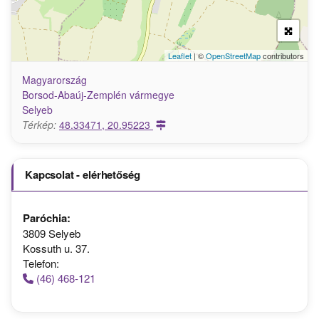
Leaflet
| ©
OpenStreetMap
contributors
Magyarország
Borsod-Abaúj-Zemplén vármegye
Selyeb
Térkép:
48.33471, 20.95223
Kapcsolat - elérhetőség
Paróchia:
3809 Selyeb
Kossuth u. 37.
Telefon:
(46) 468-121