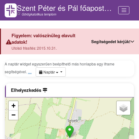
Szent Péter és Pál főapostolok templom (Selyeb)
Görögkatolikus templom
Figyelem: valószínűleg elavult
Segítségedet kérjük!
adatok!
Utolsó frissítés: 2015.10.31.
A naptár widget egyszerűen beépíthető más honlapba egy iframe
segítségével.
…
Naptár
Elhelyezkedés
+
−