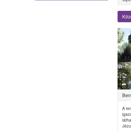
Köz
Bem
A te
igaz
láth
Jézu