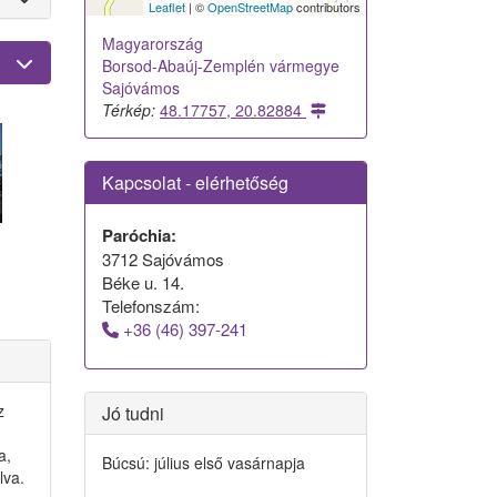
Leaflet
| ©
OpenStreetMap
contributors
Magyarország
Borsod-Abaúj-Zemplén vármegye
Sajóvámos
Térkép:
48.17757, 20.82884
Kapcsolat - elérhetőség
Paróchia:
3712 Sajóvámos
Béke u. 14.
Telefonszám:
+36 (46) 397-241
z
Jó tudni
a,
Búcsú: július első vasárnapja
lva.