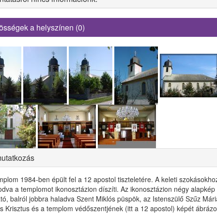
össégek a helyszínen (0)
utatkozás
mplom 1984-ben épült fel a 12 apostol tiszteletére. A keleti szokásokho
odva a templomot ikonosztázion díszíti. Az ikonosztázion négy alapkép
ató, balról jobbra haladva Szent Miklós püspök, az Istenszülő Szűz Mári
s Krisztus és a templom védőszentjének (itt a 12 apostol) képét ábrázo