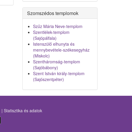
Szomszédos templomok
Szűz Mária Neve-templom
Szentlélek-templom
(Sajópálfala)
Istenszülő elhunyta és
mennybevétele-székesegyház
(Miskolc)
Szentháromság-templom
(Sajóbábony)
Szent István király-templom
(Sajószentpéter)
m
|
Statisztika és adatok