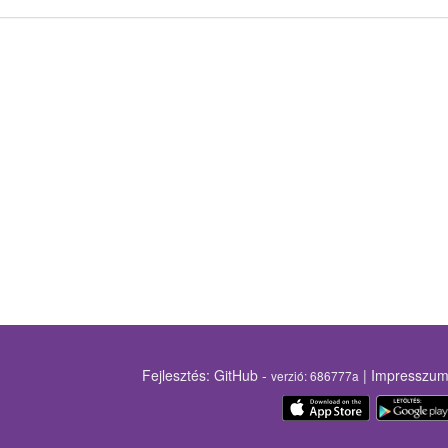
Fejlesztés:
GitHub
-
|
Impresszu
verzió:
686777a