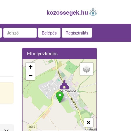
kozossegek.hu
Belépés
Regisztrálás
Elhelyezkedés
+
−