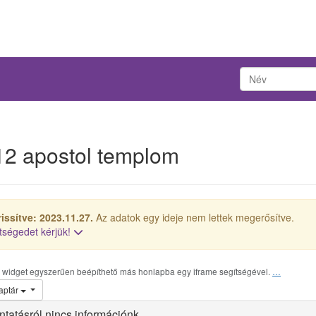
12 apostol templom
rissítve: 2023.11.27.
Az adatok egy ideje nem lettek megerősítve.
tségedet kérjük!
r widget egyszerűen beépíthető más honlapba egy iframe segítségével.
…
aptár
tatásról nincs információnk.