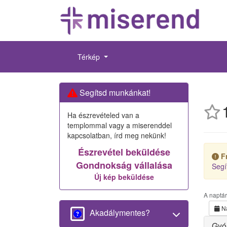
Térkép
Segítsd munkánkat!
Ha észrevételed van a
templommal vagy a miserenddel
kapcsolatban, írd meg nekünk!
Észrevétel beküldése
F
Gondnokság vállalása
Segí
Új kép beküldése
A naptá
N
Akadálymentes?
Gyón