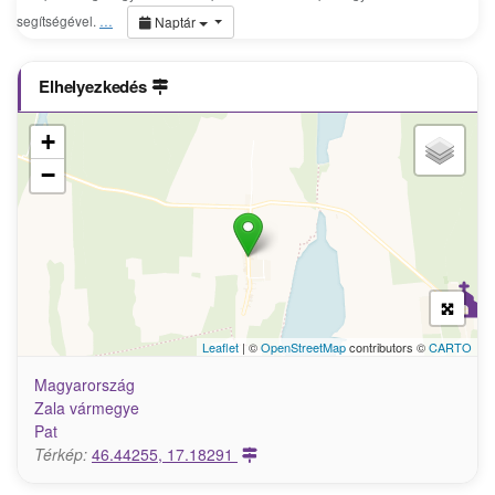
segítségével.
…
Naptár
Elhelyezkedés
+
−
Leaflet
| ©
OpenStreetMap
contributors ©
CARTO
Magyarország
Zala vármegye
Pat
Térkép:
46.44255, 17.18291