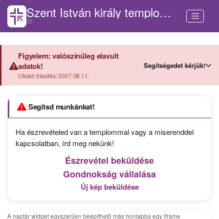
Szent István király templom (Pat)
Figyelem: valószínűleg elavult
Segítségedet kérjük!
adatok!
Utolsó frissítés: 2007.08.11.
Segítsd munkánkat!
Ha észrevételed van a templommal vagy a miserenddel
kapcsolatban, írd meg nekünk!
Észrevétel beküldése
Gondnokság vállalása
Új kép beküldése
A naptár widget egyszerűen beépíthető más honlapba egy iframe