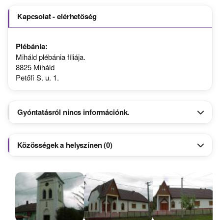
Kapcsolat - elérhetőség
Plébánia:
Miháld plébánia fíliája.
8825 Miháld
Petőfi S. u. 1.
Gyóntatásról nincs információnk.
Közösségek a helyszínen (0)