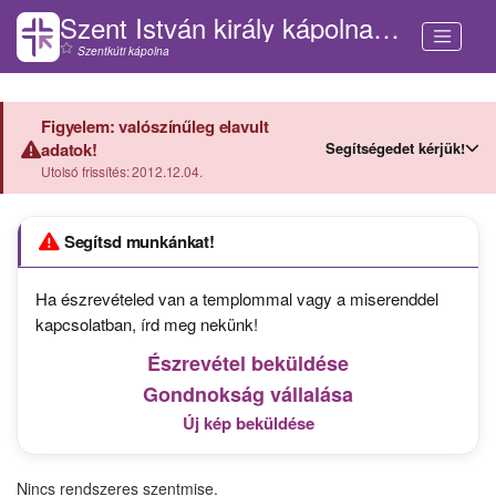
Szent István király kápolna (Vát)
Szentkúti kápolna
Figyelem: valószínűleg elavult
Segítségedet kérjük!
adatok!
Utolsó frissítés: 2012.12.04.
Segítsd munkánkat!
Ha észrevételed van a templommal vagy a miserenddel
kapcsolatban, írd meg nekünk!
Észrevétel beküldése
Gondnokság vállalása
Új kép beküldése
Nincs rendszeres szentmise.