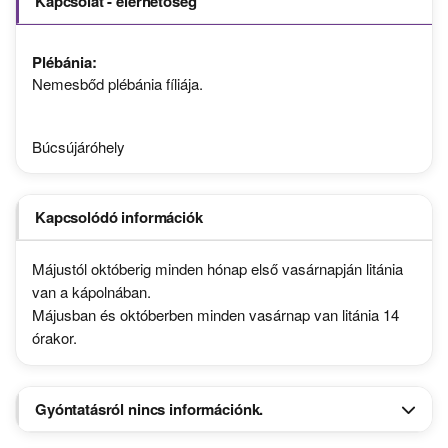
Kapcsolat - elérhetőség
Plébánia:
Nemesbőd plébánia fíliája.
Búcsújáróhely
Kapcsolódó információk
Májustól októberig minden hónap első vasárnapján litánia
van a kápolnában.
Májusban és októberben minden vasárnap van litánia 14
órakor.
Gyóntatásról nincs információnk.