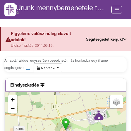
Urunk mennybemenetele templom (Apácatorna)
Figyelem: valószínűleg elavult
Segítségedet kérjük!
adatok!
Utolsó frissítés: 2011.09.19.
A naptár widget egyszerűen beépíthető más honlapba egy iframe
segítségével.
…
Naptár
Elhelyezkedés
+
−