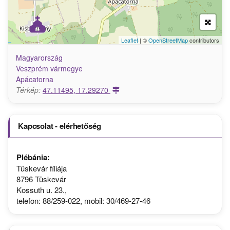
Leaflet
| ©
OpenStreetMap
contributors
Magyarország
Veszprém vármegye
Apácatorna
Térkép:
47.11495, 17.29270
Kapcsolat - elérhetőség
Plébánia:
Tüskevár fíliája
8796 Tüskevár
Kossuth u. 23.,
telefon: 88/259-022, mobil: 30/469-27-46