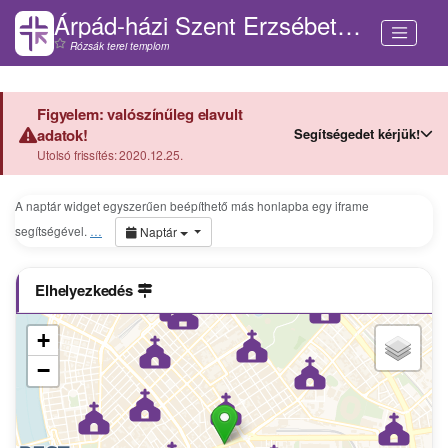
Árpád-házi Szent Erzsébet-templom (Budapest)
Rózsák terei templom
Figyelem: valószínűleg elavult
Segítségedet kérjük!
adatok!
Utolsó frissítés: 2020.12.25.
A naptár widget egyszerűen beépíthető más honlapba egy iframe
segítségével.
…
Naptár
Elhelyezkedés
+
−