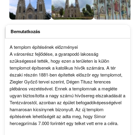
Bemutatkozás
A templom építésének előzményei
A városrész fejlődése, a gyarapodó lakosság
szükségessé tették, hogy ezen a területen is külön
templomot építsenek a katolikus hívők számára. A tér
északi részén 1881-ben építettek először egy templomot,
Ziegler Győző tervei szerint, Dégen Titusz ferences
plébános vezetésével. Ennek a templomnak a megléte
ugyan biztosította a nagy számú hívősereg elszakadását a
Terézvárostól, azonban az épület befogadóképességével
hamarosan kicsinynek bizonyult. Az új templom
építésének lehetőségét az adta meg, hogy Simor
hercegprímás 7.000 forintért egy telket vett erre a célra.