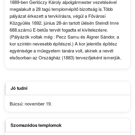
1889-ben Gerlóczy Károly alpolgármester vezetésével
megalakult a 28 tagú templomépítő bizottság is.Több
pályázat érkezett a tervkiírásra, végül a Fővárosi
Közgyülés 1892. június 28-án tartott ülésén Steindl Imre
688.számú E-betűs tervét fogadta el kivitelezésre.
(Pályázók voltak még : Pecz Samu és Aigner Sándor, a
kor szintén nevesebb építészei.) A kor jelentős építész
egyénisége a műegyetem tanára volt, akinek a nevét
elsősorban az Országház (1883) tervezőjeként ismerjük.
Jó tudni
Búcsú: november 19.
Szomszédos templomok