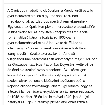
A Clarisseum létrejötte elsősorban a Károlyi grófi család
gyermekszeretetének a gyümölcse. 1870-ben
megalapították az Elsô Budapesti Gyermekmenhely
Egyletet, s az épületkomplexum tervezésére a család Ybl
Miklóst kérte fel. Az együttes középsô részét francia
román stílusú kápolna foglalja el. 1903-ban a
gyermekmenhelyeket az állam vette át. Ekkor az
intézményt a Vincés nôvérek vezetésével katolikus
leánynevelô intézetté szervezték át. Az elsô
világháborúban hadikórháznak adott helyet, majd 1924-ben
az Országos Katolikus Patronázs Egyesület vette bérbe
és átadta a szalézi szerzeteseknek. Az intézet igen
kedvelt és népszerû lett a város ifjúsága körében. A
szalézi atyák gondos lelkipásztori tevékenységét a
kápolna állandó zsúfoltsága jelezte. Így érthetô, hogy az
intézet államosításával egyidôben a váci megyéspüspök
úr 1948. október 25-én kelt leiratával 1949. január l-jei
hatállyal az Egek Királynôje plébániától leválasztva a