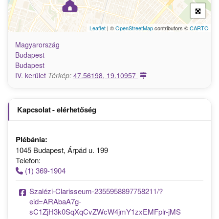
Leaflet
| ©
OpenStreetMap
contributors ©
CARTO
Magyarország
Budapest
Budapest
IV. kerület
Térkép:
47.56198, 19.10957
Kapcsolat - elérhetőség
Plébánia:
1045 Budapest, Árpád u. 199
Telefon:
(1) 369-1904
Szalézi-Clarisseum-2355958897758211/?
eid=ARAbaA7g-
sC1ZjH3k0SqXqCvZWcW4jmY1zxEMFplr-jMS