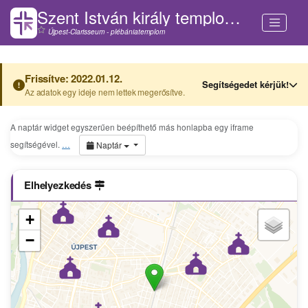
Szent István király templom (Budapest)
Újpest-Clarisseum - plébániatemplom
Frissítve: 2022.01.12.
Segítségedet kérjük!
Az adatok egy ideje nem lettek megerősítve.
A naptár widget egyszerűen beépíthető más honlapba egy iframe
segítségével.
…
Naptár
Elhelyezkedés
+
−