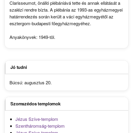
Clarisseumot, önálló plébániává tette és annak ellátását a
szalézi rendre bízta. A plébánia az 1993-as egyházmegyei
határrendezés során került a váci egyházmegyétől az
esztergom-budapesti főegyházmegyéhez.
Anyakönyvek: 1949-tôl.
Jó tudni
Búcsú: augusztus 20.
Szomszédos templomok
Jézus Szíve-templom
Szentháromság-templom
Jézus Szíve-templom