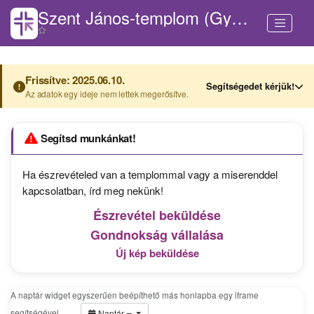
Szent János-templom (Györe)
Frissítve: 2025.06.10.
Segítségedet kérjük!
Az adatok egy ideje nem lettek megerősítve.
Segítsd munkánkat!
Ha észrevételed van a templommal vagy a miserenddel
kapcsolatban, írd meg nekünk!
Észrevétel beküldése
Gondnokság vállalása
Új kép beküldése
A naptár widget egyszerűen beépíthető más honlapba egy iframe
segítségével.
…
Naptár