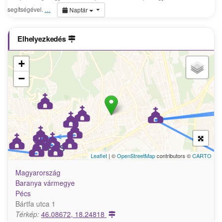
segítségével.
…
Naptár
Elhelyezkedés
+
−
Leaflet
| ©
OpenStreetMap
contributors ©
CARTO
Magyarország
Baranya vármegye
Pécs
Bártfa utca 1
Térkép:
46.08672, 18.24818