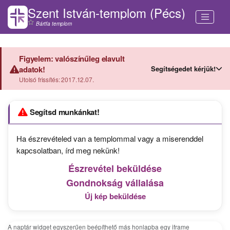
Szent István-templom (Pécs)
Bártfa templom
Figyelem: valószínűleg elavult
Segítségedet kérjük!
adatok!
Utolsó frissítés: 2017.12.07.
Segítsd munkánkat!
Ha észrevételed van a templommal vagy a miserenddel
kapcsolatban, írd meg nekünk!
Észrevétel beküldése
Gondnokság vállalása
Új kép beküldése
A naptár widget egyszerűen beépíthető más honlapba egy iframe