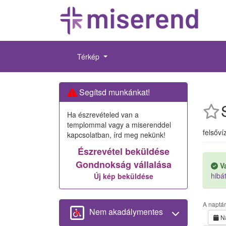
Térkép
Segítsd munkánkat!
Ha észrevételed van a
templommal vagy a miserenddel
felsőví
kapcsolatban, írd meg nekünk!
Észrevétel beküldése
Gondnokság vállalása
V
hibát
Új kép beküldése
A naptá
Nem akadálymentes
N