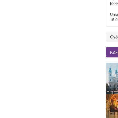
Kedd
Urna
15.0
Gyón
Köz