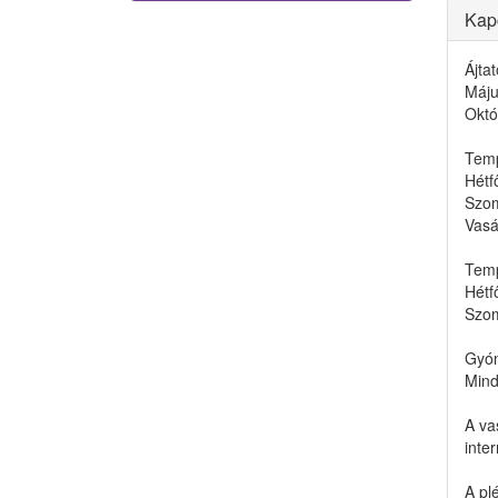
Kap
Ájta
Máju
Októ
Temp
Hétf
Szom
Vasá
Temp
Hétf
Szom
Gyón
Mind
A va
inte
A pl