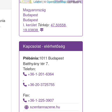
Leaflet
| ©
OpenStreetMap
contributors
Magyarország
Budapest
Budapest
ánia
I. kerület
Térkép:
47.50558,
.
19.03838
Kapcsolat - elérhetőség
Plébánia:
1011 Budapest
Batthyány tér 7.
Telefon:
+36-1-201-6364
,
+36-20-3725755
Fax:
+36-1-225-3907
szentannazene.hu