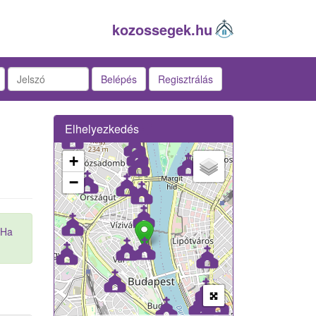
kozossegek.hu
Belépés
Regisztrálás
Elhelyezkedés
+
−
Ha