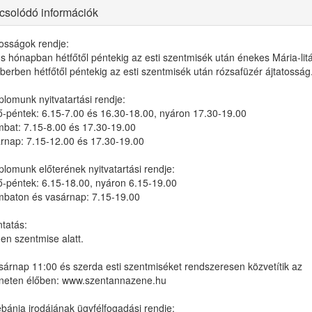
csolódó információk
tosságok rendje:
s hónapban hétfőtől péntekig az esti szentmisék után énekes Mária-lit
berben hétfőtől péntekig az esti szentmisék után rózsafüzér ájtatosság
lomunk nyitvatartási rendje:
ő-péntek: 6.15-7.00 és 16.30-18.00, nyáron 17.30-19.00
bat: 7.15-8.00 és 17.30-19.00
rnap: 7.15-12.00 és 17.30-19.00
lomunk előterének nyitvatartási rendje:
ő-péntek: 6.15-18.00, nyáron 6.15-19.00
baton és vasárnap: 7.15-19.00
tatás:
en szentmise alatt.
sárnap 11:00 és szerda esti szentmiséket rendszeresen közvetítik az
rneten élőben: www.szentannazene.hu
ébánia irodájának ügyfélfogadási rendje: