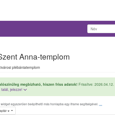
Szent Anna-templom
zivárosi plébániatemplom
alószínűleg megbízható, hiszen friss adatok!
Frissítve: 2026.04.12.
 talál, jelezze!
r widget egyszerűen beépíthető más honlapba egy iframe segítségével.
…
aptár