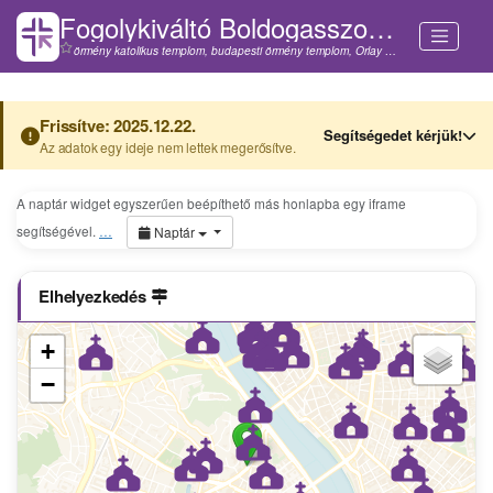
Fogolykiváltó Boldogasszony és Világosító Szent Gergely-templom (Budapest)
örmény katolikus templom, budapesti örmény templom, Orlay utcai kápolna
Frissítve: 2025.12.22.
Segítségedet kérjük!
Az adatok egy ideje nem lettek megerősítve.
A naptár widget egyszerűen beépíthető más honlapba egy iframe
segítségével.
…
Naptár
Elhelyezkedés
+
−