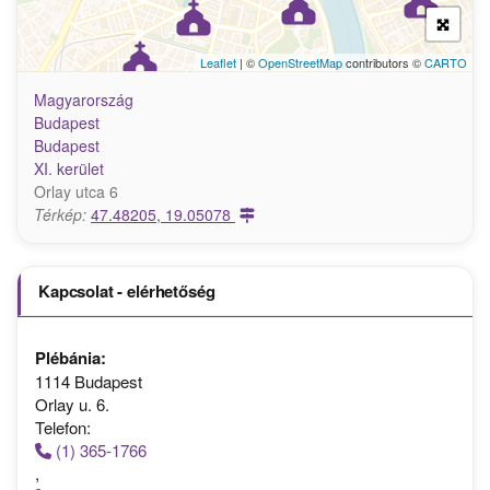
Leaflet
| ©
OpenStreetMap
contributors ©
CARTO
Magyarország
Budapest
Budapest
XI. kerület
Orlay utca 6
Térkép:
47.48205, 19.05078
Kapcsolat - elérhetőség
Plébánia:
1114 Budapest
Orlay u. 6.
Telefon:
(1) 365-1766
,