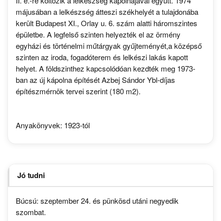
II. e.-re költözik a lelkészség kápolnájával együtt. 1974
májusában a lelkészség átteszi székhelyét a tulajdonába
került Budapest XI., Orlay u. 6. szám alatti háromszintes
épületbe. A legfelső szinten helyezték el az örmény
egyházi és történelmi műtárgyak gyűjteményét,a középső
szinten az iroda, fogadóterem és lelkészi lakás kapott
helyet. A földszinthez kapcsolódóan kezdték meg 1973-
ban az új kápolna építését Azbej Sándor Ybl-díjas
építészmérnök tervei szerint (180 m2).
Anyakönyvek: 1923-tól
Jó tudni
Búcsú: szeptember 24. és pünkösd utáni negyedik
szombat.