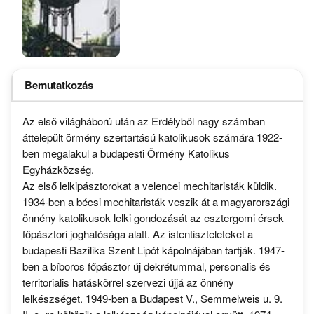
Bemutatkozás
Az első világháború után az Erdélyből nagy számban
áttelepült örmény szertartású katolikusok számára 1922-
ben megalakul a budapesti Örmény Katolikus
Egyházközség.
Az első lelkipásztorokat a velencei mechitaristák küldik.
1934-ben a bécsi mechitaristák veszik át a magyarországi
önnény katolikusok lelki gondozását az esztergomi érsek
főpásztori joghatósága alatt. Az istentiszteleteket a
budapesti Bazilika Szent Lipót kápolnájában tartják. 1947-
ben a bíboros főpásztor új dekrétummal, personalis és
territorialis hatáskörrel szervezi újjá az önnény
lelkészséget. 1949-ben a Budapest V., Semmelweis u. 9.