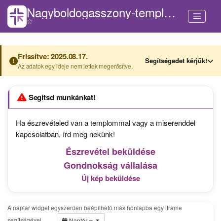
Nagyboldogasszony-templom (Pécsvárad)
Frissítve: 2025.08.17.
Segítségedet kérjük!
Az adatok egy ideje nem lettek megerősítve.
Segítsd munkánkat!
Ha észrevételed van a templommal vagy a miserenddel
kapcsolatban, írd meg nekünk!
Észrevétel beküldése
Gondnokság vállalása
Új kép beküldése
A naptár widget egyszerűen beépíthető más honlapba egy iframe
segítségével.
…
Naptár