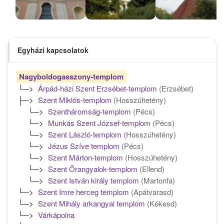
Egyházi kapcsolatok
Nagyboldogasszony-templom
└─>
Árpád-házi Szent Erzsébet-templom
(Erzsébet)
├─>
Szent Miklós-templom
(Hosszúhetény)
└─>
Szentháromság-templom
(Pécs)
└─>
Munkás Szent József-templom
(Pécs)
└─>
Szent László-templom
(Hosszúhetény)
└─>
Jézus Szíve templom
(Pécs)
└─>
Szent Márton-templom
(Hosszúhetény)
└─>
Szent Őrangyalok-templom
(Ellend)
└─>
Szent István király templom
(Martonfa)
└─>
Szent Imre herceg templom
(Apátvarasd)
└─>
Szent Mihály arkangyal templom
(Kékesd)
└─>
Várkápolna