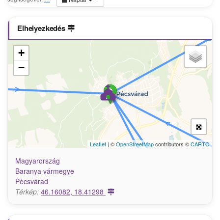
Elhelyezkedés
+
−
Leaflet
| ©
OpenStreetMap
contributors ©
CARTO
Magyarország
Baranya vármegye
Pécsvárad
Térkép:
46.16082, 18.41298